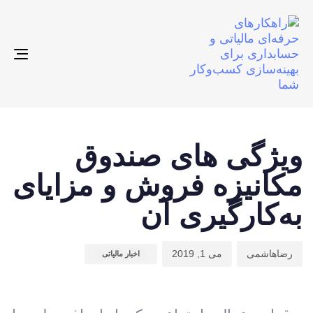
gle
ion
ت
م
ن
ش
ا
ویژگی های صندوق
:
د
مکانیزه فروش و مزایای
:
به‌کارگیری آن
رضاهاشمی
می 1, 2019
اخبار مالیاتی