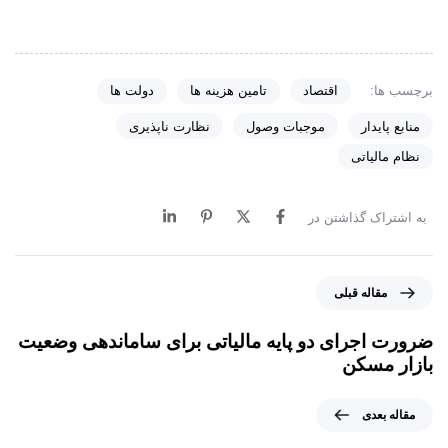
برچسب ها:
اقتصاد
تامین هزینه ها
دولت ها
منابع پایدار
موجبات وصول
نظارت ناپذیری
نظام مالیاتی
به اشتراک گذاشتن در
م
مقاله قبلی
ق
ا
ضرورت اجرای دو پایه مالیاتی برای ساماندهی وضعیت
ل
بازار مسکن
ه
ق
م
مقاله بعدی
ب
ق
ل