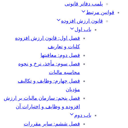
پلمپ دفاتر قانونی
قوانین مرتبط
قانون ارزش افزوده
باب اول
فصل اول: قانون ارزش افزوده
کلیات و تعاریف
فصل دوم: معافیتها
فصل سوم: مأخذ، نرخ و نحوه
محاسبه مالیات
فصل چهارم: وظایف و تکالیف
مؤدیان
فصل پنجم: سازمان مالیات بر ارزش
افزوده و وظایف و اختیارات آن
باب دوم
فصل ششم: سایر مقررات