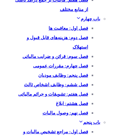
فصل هفتم: مالیات بر جمع درآمد ناشی
از منابع مختلف
باب چهارم
فصل اول: معافیت ها
فصل دوم: هزینه‌های قابل قبول و
استهلاک
فصل سوم: قرائن و ضرایب مالیاتی
فصل چهارم: مقررات عمومی
فصل پنجم: وظایف مودیان
فصل ششم: وظایف اشخاص ثالث
فصل هفتم: تشویقات و جرائم مالیاتی
فصل هشتم: ابلاغ
فصل نهم: وصول مالیات
باب پنجم
فصل اول: مراجع تشخیص مالیات و