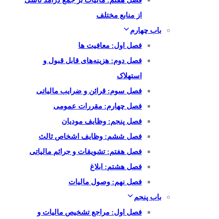
فصل هفتم: مالیات بر جمع درآمد ناشی
از منابع مختلف
باب چهارم
فصل اول: معافیت ها
فصل دوم: هزینه‌های قابل قبول و
استهلاک
فصل سوم: قرائن و ضرایب مالیاتی
فصل چهارم: مقررات عمومی
فصل پنجم: وظایف مودیان
فصل ششم: وظایف اشخاص ثالث
فصل هفتم: تشویقات و جرائم مالیاتی
فصل هشتم: ابلاغ
فصل نهم: وصول مالیات
باب پنجم
فصل اول: مراجع تشخیص مالیات و