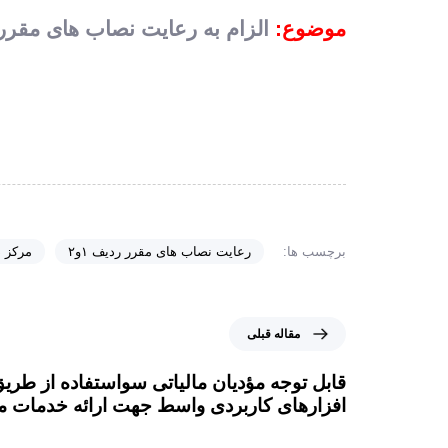
موضوع:
الزام به رعایت نصاب های مقرر ردیف های (۱)و( ٢ ) جدول موضوع مصوبه۷۸۹۹
برچسب ها:
رعایت نصاب های مقرر ردیف ۱و۲
مرکز د
مقاله قبلی
قابل توجه مؤدیان مالیاتی سواستفاده از طری
افزارهای کاربردی واسط جهت ارائه خدمات ما