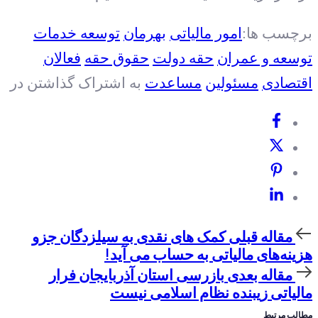
چسب ها:
امور مالیاتی
بهرمان
توسعه خدمات
سعه و عمران
حقه دولت
حقوق حقه
فعالان
تصادی
مسئولین
مساعدت
به اشتراک گذاشتن در
اله
مقاله قبلی
کمک های نقدی به سیلزدگان جزو
لی
ینه‌های مالیاتی به حساب می آید!
اله
مقاله بعدی
بازرسی استان آذربایجان فرار
دی
لیاتی زیبنده نظام اسلامی نیست
لب مرتبط