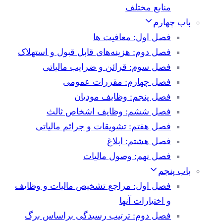
منابع مختلف
باب چهارم
فصل اول: معافیت ها
فصل دوم: هزینه‌های قابل قبول و استهلاک
فصل سوم: قرائن و ضرایب مالیاتی
فصل چهارم: مقررات عمومی
فصل پنجم: وظایف مودیان
فصل ششم: وظایف اشخاص ثالث
فصل هفتم: تشویقات و جرائم مالیاتی
فصل هشتم: ابلاغ
فصل نهم: وصول مالیات
باب پنجم
فصل اول: مراجع تشخیص مالیات و وظایف
و اختیارات آنها
فصل دوم: ترتیب رسیدگی براساس برگ