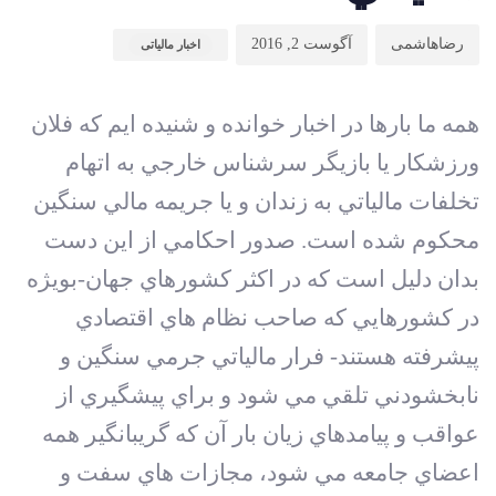
رضاهاشمی
آگوست 2, 2016
اخبار مالیاتی
همه ما بارها در اخبار خوانده و شنيده ايم که فلان
ورزشکار يا بازيگر سرشناس خارجي به اتهام
تخلفات مالياتي به زندان و يا جريمه مالي سنگين
محکوم شده است. صدور احکامي از اين دست
بدان دليل است که در اکثر کشورهاي جهان-بويژه
در کشورهايي که صاحب نظام هاي اقتصادي
پيشرفته هستند- فرار مالياتي جرمي سنگين و
نابخشودني تلقي مي شود و براي پيشگيري از
عواقب و پيامدهاي زيان بار آن که گريبانگير همه
اعضاي جامعه مي شود، مجازات هاي سفت و