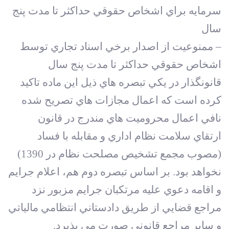
سرمايه براي اشخاص حقوقي حداکثر تا مدت پنج
سال
– ممنوعيت از اصدار برخي اسناد تجاري توسط
اشخاص حقوقي حداکثر تا مدت پنج سال
قانونگذار در يکي تبصره ‏‏هاي ذيل اين ماده تاکيد
کرده است که اعمال مجازات‏ هاي تصريح شده
نافي اعمال محروميت‏ هاي مندرج در قانون
ارتقاي سلامت نظام اداري و مقابله با فساد
(مصوب مجمع تشخيص مصلحت نظام در 1390)
نخواهد بود. بر اساس تبصره دوم هم، اعلام جرايم
و اقامه دعوي عليه مرتکبان جرايم مزبور نزد
مراجع قضايي از طريق دادستاني انتظامي مالياتي
و ساير مراجع قانوني صورت مي‏ پذيرد.