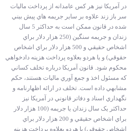
در آمريکا نيز هر کس عامدانه از پرداخت ماليات
سر باز زند علاوه بر ساير جريمه هاي پيش بيني
شده در قانون ممکن است به حداکثر 5 سال
زندان و جريمه سنگين (250 هزار دلار براي
اشخاص حقيقي و 500 هزار دلار براي اشخاص
حقوقي) و يا هردو بعلاوه پرداخت هزينه دادخواهي
محکوم شود. قانون آمريکا درباره تخلف کساني
که مسئول اخذ و جمع‏ آوري ماليات هستند، حکم
مشابهي داده است. تخلف در ارائه اظهارنامه و
نگهداري اسناد و دفاتر قانوني در آمريکا نيز
حداکثر يک سال زندان يا جريمه (100 هزار دلار
براي اشخاص حقيقي و 200 هزار دلار براي
اشخاص حقوقي) يا هردو بعلاوه پرداخت هزينه