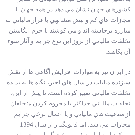
کشورهاي جهان نشان مي دهد در همه جهان با
مجازات هاي کم و بيش مشابهي با فرار مالياتي به
مبارزه برخاسته اند و مي‏ کوشند با جرم انگاشتن
تخلفات مالياتي از بروز اين نوع جرايم و آثار سوء
آن بکاهند.
در ايران نيز به موازات افزايش آگاهي ها از نقش
سازنده ماليات در سال هاي اخير، نگاه ها به پديده
تخلفات مالياتي تغيير کرده است. تا پيش از اين،
تخلفات مالياتي حداکثر با محروم کردن متخلفان
از معافيت هاي مالياتي و يا اعمال برخي جرايم
مجازات مي شد، اما قانونگذار از سال 1394
رويکرد انضباط‏ بخش و سخت گيرانه تري را در