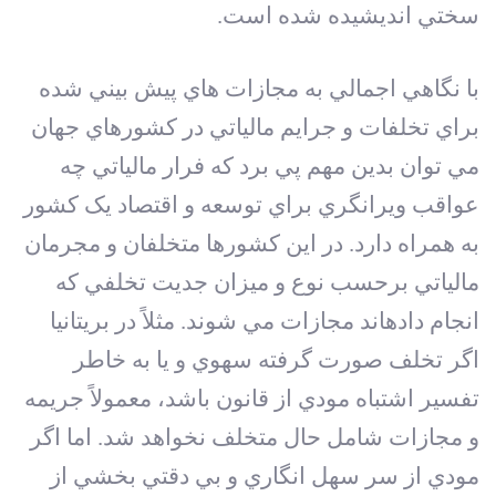
سختي انديشيده شده است.
با نگاهي اجمالي به مجازات هاي پيش ‏بيني شده
براي تخلفات و جرايم مالياتي در کشورهاي جهان
مي توان بدين مهم پي برد که فرار مالياتي چه
عواقب ويرانگري براي توسعه و اقتصاد يک کشور
به همراه دارد. در اين کشورها متخلفان و مجرمان
مالياتي برحسب نوع و ميزان جديت تخلفي که
انجام داده‏اند مجازات مي‏ شوند. مثلاً در بريتانيا
اگر تخلف صورت گرفته سهوي و يا به خاطر
تفسير اشتباه مودي از قانون باشد، معمولاً جريمه
و مجازات شامل حال متخلف نخواهد شد. اما اگر
مودي از سر سهل انگاري و بي دقتي بخشي از