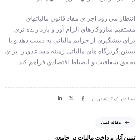
انتظار مي‏ رود اجراي مفاد قانون ماليات‏هاي
مستقيم سازوکارهاي الزام‏ آور و بازدارنده‏ تري
براي پيشگيري از جرايم مالياتي به دست دهد و با
بستن گريزگاه هاي مالياتي زمينه مساعدي را براي
تحقق شفافيت و انضباط اقتصادي فراهم کند.
به اشتراک گذاشتن در
م
مقاله قبلی
ق
ا
تبيين آثار پرداخت ماليات در جامعه