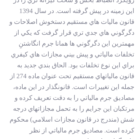
اين زمينه در پيش گرفته است. در سال 1394
قانون ماليات هاي مستقيم دستخوش اصلاحات و
دگرگوني هاي جدي تري قرار گرفت که يکي از
مهمترين اين دگرگوني ها همانا جرم انگاشتنِ
تخلفات مالياتي و پيش بيني مجازات هاي کيفري
براي اين نوع تخلفات بود. الحاق بندي جديد به
قانون ماليات‏هاي مستقيم تحت عنوان ماده 274 از
جمله اين تغييرات است. قانونگذار در اين ماده،
مصاديق جرم مالياتي را به دقت تعريف کرده و
مرتکبان اين جرايم را به تحمل مجازات‏هاي درجه
شش (مندرج در قانون مجازات اسلامي) محکوم
کرده است. مصاديق جرم مالياتي از نظر