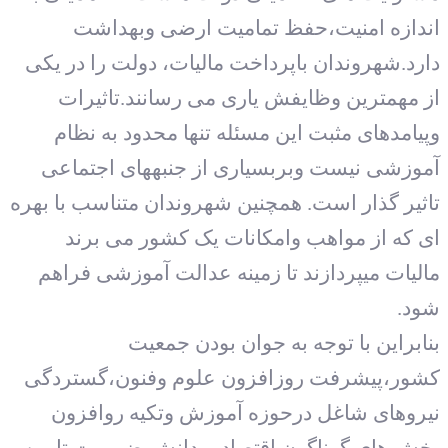
اندازه امنیت،حفظ تمامیت ارضی وبهداشت
دارد.شهروندان باپرداخت مالیات، دولت را در یکی
از مهمترین وظایفش یاری می رسانند.تاثیرات
وپیامدهای مثبت این مسئله تنها محدود به نظام
آموزشی نیست وبربسیاری از جنبه‏های اجتماعی
تاثیر گذار است. همچنین شهروندان متناسب با بهره
ای که از مواهب وامکانات یک کشور می برند
مالیات می‏پردازند تا زمینه عدالت آموزشی فراهم
شود.
بنابراین با توجه به جوان بودن جمعیت
کشور،پیشرفت روزافزون علوم وفنون،گستردگی
نیروهای شاغل درحوزه آموزش وتکیه روافزون
بخش های گوناگون اقتصاد بردانش،ضرورت تامین