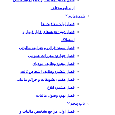
فصل هفتم: مالیات بر جمع درآمد ناشی
از منابع مختلف
باب چهارم
فصل اول: معافیت ها
فصل دوم: هزینه‌های قابل قبول و
استهلاک
فصل سوم: قرائن و ضرایب مالیاتی
فصل چهارم: مقررات عمومی
فصل پنجم: وظایف مودیان
فصل ششم: وظایف اشخاص ثالث
فصل هفتم: تشویقات و جرائم مالیاتی
فصل هشتم: ابلاغ
فصل نهم: وصول مالیات
باب پنجم
فصل اول: مراجع تشخیص مالیات و