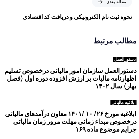
مقاله بعدی
ب
ق
ل
ا
نحوه ثبت نام الکترونیکی و دریافت کد اقتصادی
ی
ل
ه
ب
مطالب مرتبط
ع
د
ی
دستورالعمل
دستورالعمل سازمان امور مالیاتی درخصوص تسلیم
اظهارنامه مالیات بر ارزش افزوده دوره اول (فصل
بهار) سال ۱۴۰۲
ابلاغیه مالیاتی
ابلاغیه مورخ ٢۶/ ١٠ /١۴٠١ معاون درآمدهای مالیاتی
درخصوص مبداء زمانی مهلت مرور زمان مالیاتی
جرایم موضوع ماده ١۶٩