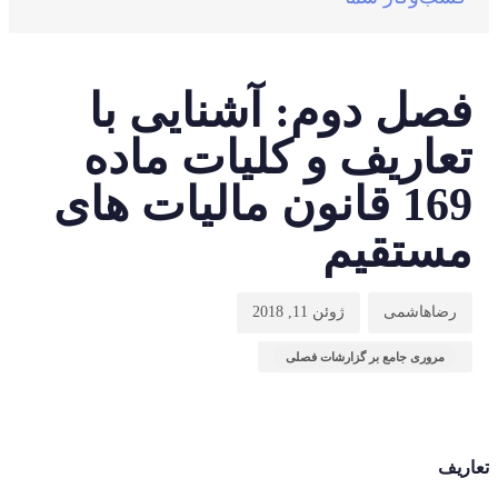
تا
من
نو
شد
ان
فصل دوم: آشنایی با
:
در
تعاریف و کلیات ماده
:
169 قانون مالیات های
مستقیم
رضاهاشمی
ژوئن 11, 2018
مروری جامع بر گزارشات فصلی
تعاریف