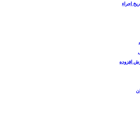
یخ اجراء
ی
زش افزوده
ن