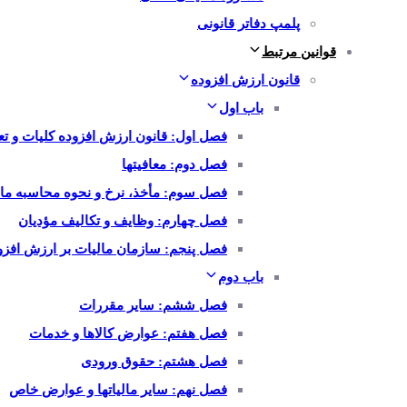
پلمپ دفاتر قانونی
قوانین مرتبط
قانون ارزش افزوده
باب اول
فصل اول: قانون ارزش افزوده کلیات و تع
فصل دوم: معافیتها
فصل سوم: مأخذ، نرخ و نحوه محاسبه ما
فصل چهارم: وظایف و تکالیف مؤدیان
فصل پنجم: سازمان مالیات بر ارزش افزود
باب دوم
فصل ششم: سایر مقررات
فصل هفتم: عوارض کالاها و خدمات
فصل هشتم: حقوق ورودی
فصل نهم: سایر مالیاتها و عوارض خاص