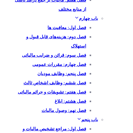
فصل هفتم: مالیات بر جمع درآمد ناشی
از منابع مختلف
باب چهارم
فصل اول: معافیت ها
فصل دوم: هزینه‌های قابل قبول و
استهلاک
فصل سوم: قرائن و ضرایب مالیاتی
فصل چهارم: مقررات عمومی
فصل پنجم: وظایف مودیان
فصل ششم: وظایف اشخاص ثالث
فصل هفتم: تشویقات و جرائم مالیاتی
فصل هشتم: ابلاغ
فصل نهم: وصول مالیات
باب پنجم
فصل اول: مراجع تشخیص مالیات و