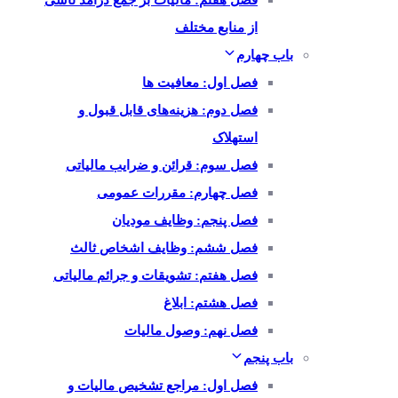
فصل هفتم: مالیات بر جمع درآمد ناشی
از منابع مختلف
باب چهارم
فصل اول: معافیت ها
فصل دوم: هزینه‌های قابل قبول و
استهلاک
فصل سوم: قرائن و ضرایب مالیاتی
فصل چهارم: مقررات عمومی
فصل پنجم: وظایف مودیان
فصل ششم: وظایف اشخاص ثالث
فصل هفتم: تشویقات و جرائم مالیاتی
فصل هشتم: ابلاغ
فصل نهم: وصول مالیات
باب پنجم
فصل اول: مراجع تشخیص مالیات و