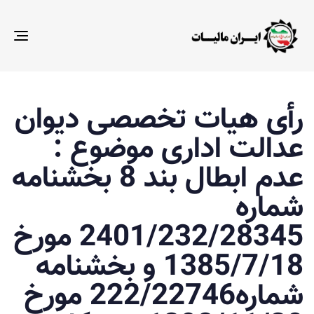
gle
ion
ت
م
ن
ش
ا
رأی هیات تخصصی دیوان
:
د
عدالت اداری موضوع :
:
عدم ابطال بند 8 بخشنامه
شماره
2401/232/28345 مورخ
1385/7/18 و بخشنامه
شماره222/22746 مورخ