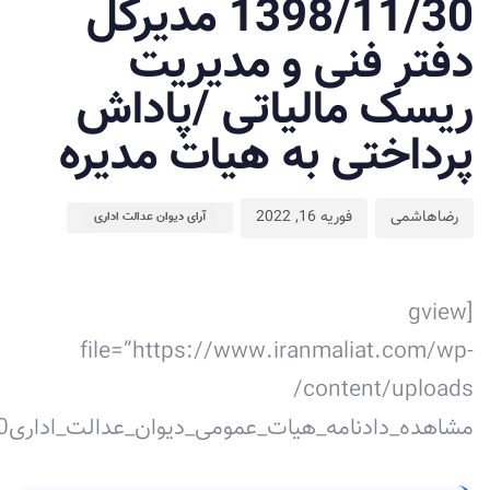
1398/11/30 مدیرکل
دفتر فنی و مدیریت
ریسک مالیاتی /پاداش
پرداختی به هیات مدیره
رضاهاشمی
فوریه 16, 2022
آرای دیوان عدالت اداری
[gview
file=”https://www.iranmaliat.com/wp-
content/uploads/
مشاهده_دادنامه_هیات_عمومی_دیوان_عدالت_اداری10.pdf”]