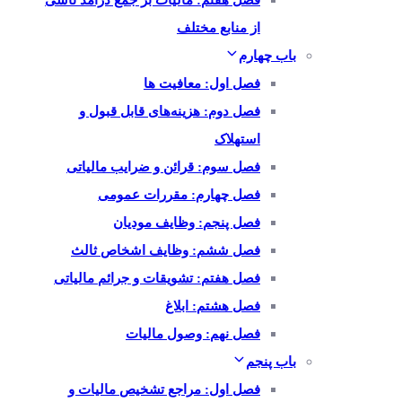
فصل هفتم: مالیات بر جمع درآمد ناشی
از منابع مختلف
باب چهارم
فصل اول: معافیت ها
فصل دوم: هزینه‌های قابل قبول و
استهلاک
فصل سوم: قرائن و ضرایب مالیاتی
فصل چهارم: مقررات عمومی
فصل پنجم: وظایف مودیان
فصل ششم: وظایف اشخاص ثالث
فصل هفتم: تشویقات و جرائم مالیاتی
فصل هشتم: ابلاغ
فصل نهم: وصول مالیات
باب پنجم
فصل اول: مراجع تشخیص مالیات و