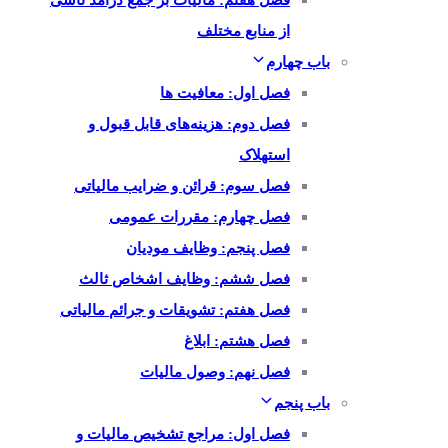
فصل هفتم: مالیات بر جمع درآمد ناشی
از منابع مختلف
باب چهارم
فصل اول: معافیت ها
فصل دوم: هزینه‌های قابل قبول و
استهلاک
فصل سوم: قرائن و ضرایب مالیاتی
فصل چهارم: مقررات عمومی
فصل پنجم: وظایف مودیان
فصل ششم: وظایف اشخاص ثالث
فصل هفتم: تشویقات و جرائم مالیاتی
فصل هشتم: ابلاغ
فصل نهم: وصول مالیات
باب پنجم
فصل اول: مراجع تشخیص مالیات و