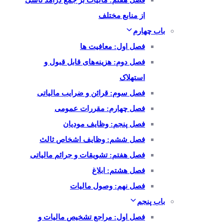
فصل هفتم: مالیات بر جمع درآمد ناشی
از منابع مختلف
باب چهارم
فصل اول: معافیت ها
فصل دوم: هزینه‌های قابل قبول و
استهلاک
فصل سوم: قرائن و ضرایب مالیاتی
فصل چهارم: مقررات عمومی
فصل پنجم: وظایف مودیان
فصل ششم: وظایف اشخاص ثالث
فصل هفتم: تشویقات و جرائم مالیاتی
فصل هشتم: ابلاغ
فصل نهم: وصول مالیات
باب پنجم
فصل اول: مراجع تشخیص مالیات و