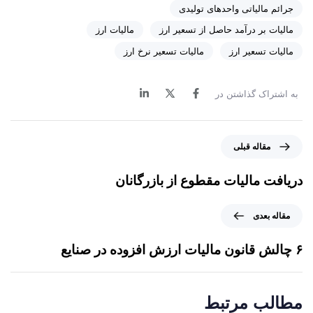
جرائم مالیاتی واحدهای تولیدی
ماليات بر درآمد حاصل از تسعير ارز
مالیات ارز
مالیات تسعیر ارز
مالیات تسعیر نرخ ارز
به اشتراک گذاشتن در
م
مقاله قبلی
ق
ا
د‌ریافت مالیات مقطوع از بازرگانان
ل
ه
م
مقاله بعدی
ق
ق
ب
ا
۶ چالش قانون مالیات ارزش افزوده در صنایع
ل
ل
ی
ه
ب
مطالب مرتبط
ع