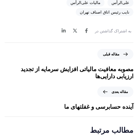
علی‌الرأس
مالیات علی‌الرأس
نایب رئیس اتاق اصناف تهران
به اشتراک گذاشتن در
م
مقاله قبلی
ق
ا
مصوبه معافیت مالیاتی افزایش سرمایه از تجدید
ل
ارزیابی دارایی‌ها
ه
ق
م
مقاله بعدی
ب
ق
ل
ا
آینده حسابرسی و غفلتهای ما
ی
ل
ه
ب
مطالب مرتبط
ع