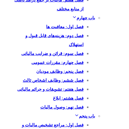
فصل هفتم: مالیات بر جمع درآمد ناشی
از منابع مختلف
باب چهارم
فصل اول: معافیت ها
فصل دوم: هزینه‌های قابل قبول و
استهلاک
فصل سوم: قرائن و ضرایب مالیاتی
فصل چهارم: مقررات عمومی
فصل پنجم: وظایف مودیان
فصل ششم: وظایف اشخاص ثالث
فصل هفتم: تشویقات و جرائم مالیاتی
فصل هشتم: ابلاغ
فصل نهم: وصول مالیات
باب پنجم
فصل اول: مراجع تشخیص مالیات و