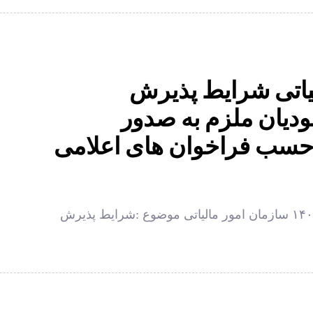
یاتی شرایط پذیرش
یان ملزم به صدور
حسب فراخوان های اعلامی
بخشنامه شماره ۲۰۰/۱۴۰۱/۵۲ مورخ ٢٨ / ١٠ /١۴٠١ سازمان امور مالیاتی موضوع :شرایط پذیرش