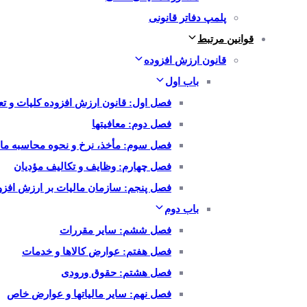
پلمپ دفاتر قانونی
قوانین مرتبط
قانون ارزش افزوده
باب اول
فصل اول: قانون ارزش افزوده کلیات و تع
فصل دوم: معافیتها
فصل سوم: مأخذ، نرخ و نحوه محاسبه ما
فصل چهارم: وظایف و تکالیف مؤدیان
فصل پنجم: سازمان مالیات بر ارزش افزود
باب دوم
فصل ششم: سایر مقررات
فصل هفتم: عوارض کالاها و خدمات
فصل هشتم: حقوق ورودی
فصل نهم: سایر مالیاتها و عوارض خاص