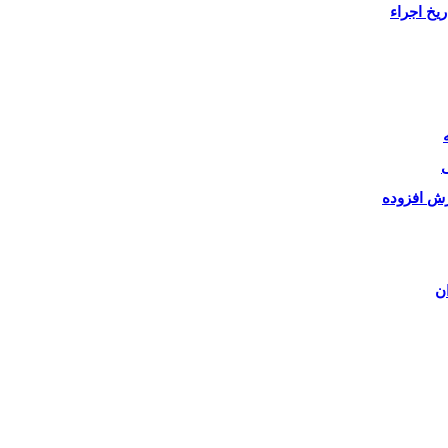
یخ اجراء
ی
زش افزوده
ن