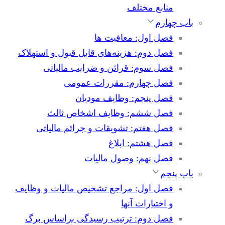
منابع مختلف
باب چهارم
فصل اول: معافیت ها
فصل دوم: هزینه‌های قابل قبول و استهلاک
فصل سوم: قرائن و ضرایب مالیاتی
فصل چهارم: مقررات عمومی
فصل پنجم: وظایف مودیان
فصل ششم: وظایف اشخاص ثالث
فصل هفتم: تشویقات و جرائم مالیاتی
فصل هشتم: ابلاغ
فصل نهم: وصول مالیات
باب پنجم
فصل اول: مراجع تشخیص مالیات و وظایف
و اختیارات آنها
فصل دوم: ترتیب رسیدگی براساس برگ